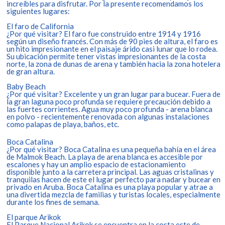
increíbles para disfrutar. Por la presente recomendamos los
siguientes lugares:
El faro de California
¿Por qué visitar? El faro fue construido entre 1914 y 1916
según un diseño francés. Con más de 90 pies de altura, el faro es
un hito impresionante en el paisaje árido casi lunar que lo rodea.
Su ubicación permite tener vistas impresionantes de la costa
norte, la zona de dunas de arena y también hacia la zona hotelera
de gran altura.
Baby Beach
¿Por qué visitar? Excelente y un gran lugar para bucear. Fuera de
la gran laguna poco profunda se requiere precaución debido a
las fuertes corrientes. Agua muy poco profunda - arena blanca
en polvo - recientemente renovada con algunas instalaciones
como palapas de playa, baños, etc.
Boca Catalina
¿Por qué visitar? Boca Catalina es una pequeña bahía en el área
de Malmok Beach. La playa de arena blanca es accesible por
escalones y hay un amplio espacio de estacionamiento
disponible junto a la carretera principal. Las aguas cristalinas y
tranquilas hacen de este el lugar perfecto para nadar y bucear en
privado en Aruba. Boca Catalina es una playa popular y atrae a
una divertida mezcla de familias y turistas locales, especialmente
durante los fines de semana.
El parque Arikok
El Parque Nacional Arikok se encuentra en la costa este de