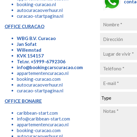
conta
booking-curacao.nl
autocuracaoverhuur.nl
curacao-startpagina.nl
OFFICE CURACAO
WBG B.V. Curacao
Jan Sofat
Willemstad
KVK 154157
Tel.nr. +5999-6792306
info@bookingcarscuracao.com
appartementencuracao.nl
booking-curacao.com
autocuracaoverhuur.nl
curacao-startpagina.nl
OFFICE BONAIRE
caribbean-start.com
info@caribbean-start.com
appartementencuracao.nl
booking-curacao.com
autocuracaoverhuur.nl