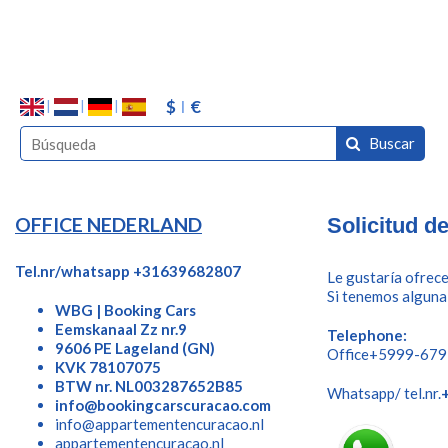
$
€
Buscar
OFFICE NEDERLAND
Solicitud d
Tel.nr/whatsapp +31639682807
Le gustaría ofrece
Si tenemos alguna
WBG | Booking Cars
Eemskanaal Zz nr.9
Telephone:
9606 PE Lageland (GN)
Office+5999-67
KVK 78107075
BTW nr. NL003287652B85
Whatsapp/ tel.nr.
info@bookingcarscuracao.com
info@appartementencuracao.nl
appartementencuracao.nl