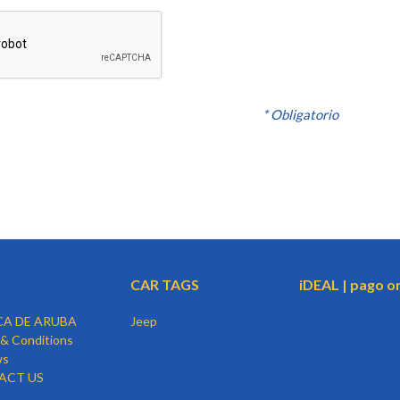
* Obligatorio
CAR TAGS
iDEAL | pago o
CA DE ARUBA
Jeep
& Conditions
ws
ACT US