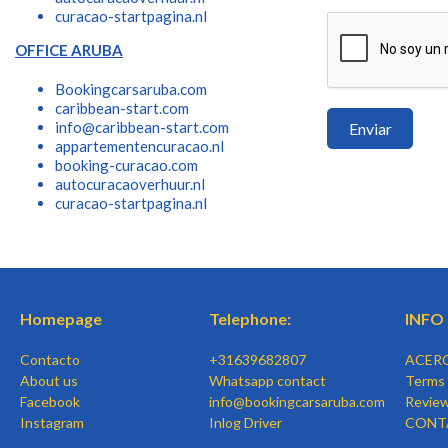
curacao-startpagina.nl
OFFICE ARUBA
Bookingcarsaruba.com
caribbean-start.com
info@caribbean-start.com
Enviar
appartementencuracao.nl
booking-curacao.com
autocuracaoverhuur.nl
curacao-startpagina.nl
Homepage
Telephone:
INFO
Contacto
+31639682807
ACER
About us
Whatsapp contact
Terms 
Facebook
info@bookingcarsaruba.com
Revie
Instagram
Inlog Driver
CONT