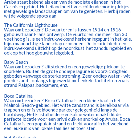
Aruba staat bekend als een van de mooiste eilanden in het
Caribisch gebied. Het eiland heeft verschillende mooie plekjes
met geweldige landschappen om van te genieten. Hierbij raden
wij de volgende spots aan:
The California Lighthouse
Waarom bezoeken? De vuurtoren is tussen 1914 en 1916
gebouwd naar Frans ontwerp. De vuurtoren, die meer dan 30
voet hoog is, is een indrukwekkend herkenningspunt in het kale,
bijna maanachtige landschap eromheen. De locatie biedt een
indrukwekkend uitzicht op de noordkust, het zandduingebied en
ook op het hoogbouwhotelgebied.
Baby Beach
Waarom bezoeken? Uitstekend en een geweldige plek om te
snorkelen. Buiten de grote ondiepe lagune is voorzichtigheid
geboden vanwege de sterke stroming. Zeer ondiep water - wit
poederzand - onlangs bijgewerkt met enkele faciliteiten zoals
strand Palapas, badkamers, enz.
Boca Catalina
Waarom bezoeken? Boca Catalina is een kleine baai in het
Malmok Beach-gebied. Het witte zandstrand is bereikbaar via
trappen en er is voldoende parkeergelegenheid langs de
hoofdweg. Het kristalheldere en kalme water maakt dit de
perfecte locatie voor een privé duik en snorkel op Aruba. Boca
Catalina is een populair strand en trekt vooral in het weekend
een leuke mix van lokale families en toeristen.
Het Arikok-park