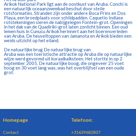
Arikok National Park ligt aan de oostkust van Aruba. Conchi is
een natuurlijk oceaanzwembad beschut door steile
rotsformaties. Stranden zijn onder andere Boca Prins en Dos
Playa, een broedplaats voor schildpadden. Caquetío Indiase
rotstekeningen sieren de nabijgelegen Fontein-grot. Openingen
in het dak van de Quadiriki-grot laten zonlicht binnen. Een oud
lemen huis in Cunucu Arikok herinnert aan het boerenverleden
van Aruba. De heuveltoppen van Jamanota en Arikok bieden een
weids uitzicht op het eiland.
De natuurlijke brug De natuurlijke brug van
Aruba was een toeristische attractie op Aruba die op natuurlijke
wijze werd gevormd uit koraalkalksteen. Het stortte in op 2
september 2005. De natuurlijke boog, die ongeveer 25 voet
hoog en 30 voet lang was, was het overblijfsel van een oude
grot.
Homepage
Telefoon:
Contact
+31639682807