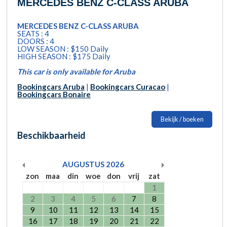
MERCEDES BENZ C-CLASS ARUBA
MERCEDES BENZ C-CLASS ARUBA
SEATS : 4
DOORS : 4
LOW SEASON : $150 Daily
HIGH SEASON : $175 Daily
This car is only available for Aruba
Bookingcars Aruba
|
Bookingcars Curacao
|
Bookingcars Bonaire
Bekijk / boeken
Beschikbaarheid
AUGUSTUS
2026
zon
maa
din
woe
don
vrij
zat
1
2
3
4
5
6
7
8
9
10
11
12
13
14
15
16
17
18
19
20
21
22