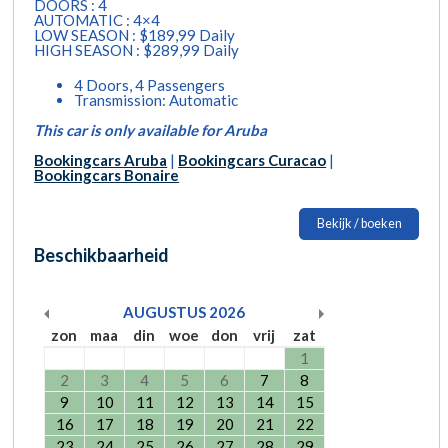
DOORS : 4
AUTOMATIC : 4×4
LOW SEASON : $189,99 Daily
HIGH SEASON : $289,99 Daily
4 Doors, 4 Passengers
Transmission: Automatic
This car is only available for Aruba
Bookingcars Aruba
|
Bookingcars Curacao
|
Bookingcars Bonaire
Bekijk / boeken
Beschikbaarheid
AUGUSTUS
2026
zon
maa
din
woe
don
vrij
zat
1
2
3
4
5
6
7
8
9
10
11
12
13
14
15
16
17
18
19
20
21
22
23
24
25
26
27
28
29