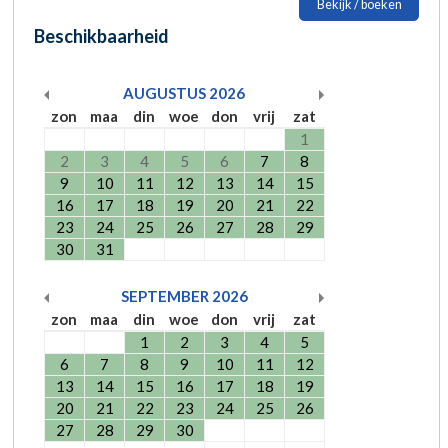
Bekijk / boeken
Beschikbaarheid
AUGUSTUS
2026
zon
maa
din
woe
don
vrij
zat
1
2
3
4
5
6
7
8
9
10
11
12
13
14
15
16
17
18
19
20
21
22
23
24
25
26
27
28
29
30
31
SEPTEMBER
2026
zon
maa
din
woe
don
vrij
zat
1
2
3
4
5
6
7
8
9
10
11
12
13
14
15
16
17
18
19
20
21
22
23
24
25
26
27
28
29
30