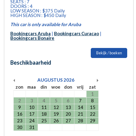
SEATS : 7
DOORS : 4
LOW SEASON : $375 Daily
HIGH SEASON : $450 Daily
This car is only available for Aruba
Bookingcars Aruba
|
Bookingcars Curacao
|
Bookingcars Bonaire
Bekijk / boeken
Beschikbaarheid
AUGUSTUS
2026
zon
maa
din
woe
don
vrij
zat
1
2
3
4
5
6
7
8
9
10
11
12
13
14
15
16
17
18
19
20
21
22
23
24
25
26
27
28
29
30
31