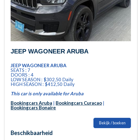
JEEP WAGONEER ARUBA
JEEP WAGONEER ARUBA
SEATS : 7
DOORS : 4
LOW SEASON : $302,50 Daily
HIGH SEASON : $412,50 Daily
This car is only available for Aruba
Bookingcars Aruba
|
Bookingcars Curacao
|
Bookingcars Bonaire
Bekijk / boeken
Beschikbaarheid