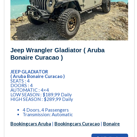
Jeep Wrangler Gladiator ( Aruba
Bonaire Curacao )
JEEP GLADIATOR
( Aruba Bonaire Curacao )
SEATS : 4
DOORS : 4
AUTOMATIC : 4×4
LOW SEASON : $189,99 Daily
HIGH SEASON : $289,99 Daily
4 Doors, 4 Passengers
Transmission: Automatic
Bookingcars Aruba
|
Bookingcars Curacao
|
Bonaire