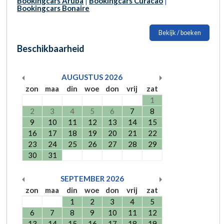
Bookingcars Aruba
|
Bookingcars Curacao
|
Bookingcars Bonaire
Bekijk / boeken
Beschikbaarheid
AUGUSTUS
2026
zon
maa
din
woe
don
vrij
zat
1
2
3
4
5
6
7
8
9
10
11
12
13
14
15
16
17
18
19
20
21
22
23
24
25
26
27
28
29
30
31
SEPTEMBER
2026
zon
maa
din
woe
don
vrij
zat
1
2
3
4
5
6
7
8
9
10
11
12
13
14
15
16
17
18
19