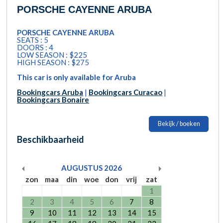
PORSCHE CAYENNE ARUBA
PORSCHE CAYENNE ARUBA
SEATS : 5
DOORS : 4
LOW SEASON : $225
HIGH SEASON : $275
This car is only available for Aruba
Bookingcars Aruba
|
Bookingcars Curacao
|
Bookingcars Bonaire
Bekijk / boeken
Beschikbaarheid
AUGUSTUS
2026
zon
maa
din
woe
don
vrij
zat
1
2
3
4
5
6
7
8
9
10
11
12
13
14
15