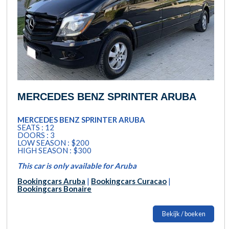
MERCEDES BENZ SPRINTER ARUBA
MERCEDES BENZ SPRINTER ARUBA
SEATS : 12
DOORS : 3
LOW SEASON : $200
HIGH SEASON : $300
This car is only available for Aruba
Bookingcars Aruba
|
Bookingcars Curacao
|
Bookingcars Bonaire
Bekijk / boeken