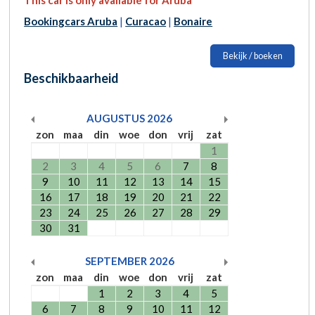
Bookingcars Aruba
|
Curacao
|
Bonaire
Bekijk / boeken
Beschikbaarheid
AUGUSTUS
2026
zon
maa
din
woe
don
vrij
zat
1
2
3
4
5
6
7
8
9
10
11
12
13
14
15
16
17
18
19
20
21
22
23
24
25
26
27
28
29
30
31
SEPTEMBER
2026
zon
maa
din
woe
don
vrij
zat
1
2
3
4
5
6
7
8
9
10
11
12