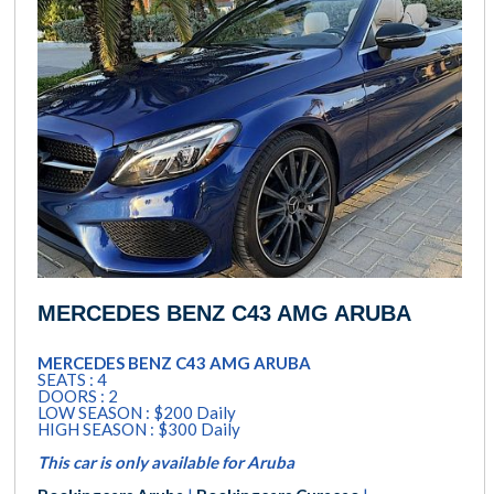
MERCEDES BENZ C43 AMG ARUBA
MERCEDES BENZ C43 AMG ARUBA
SEATS : 4
DOORS : 2
LOW SEASON : $200 Daily
HIGH SEASON : $300 Daily
This car is only available for Aruba