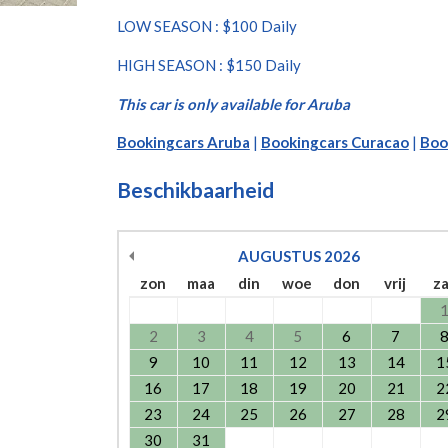
LOW SEASON : $100 Daily
HIGH SEASON : $150 Daily
This car is only available for Aruba
Bookingcars Aruba
|
Bookingcars Curacao
|
Boo
Beschikbaarheid
AUGUSTUS
2026
zon
maa
din
woe
don
vrij
z
2
3
4
5
6
7
9
10
11
12
13
14
1
16
17
18
19
20
21
2
23
24
25
26
27
28
2
30
31