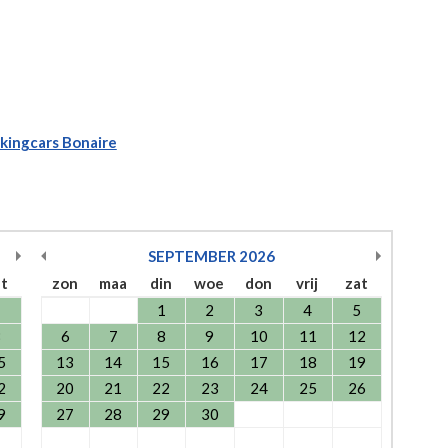
kingcars Bonaire
SEPTEMBER
2026
at
zon
maa
din
woe
don
vrij
zat
1
1
2
3
4
5
8
6
7
8
9
10
11
12
5
13
14
15
16
17
18
19
2
20
21
22
23
24
25
26
9
27
28
29
30