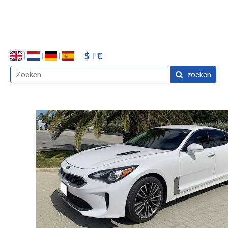
$
€
zoeken