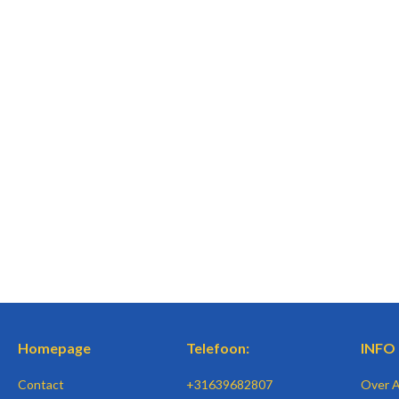
Homepage
Telefoon:
INFO
Contact
+31639682807
Over 