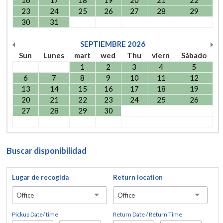
16
17
18
19
20
21
22
23
24
25
26
27
28
29
30
31
SEPTIEMBRE
2026
Sun
Lunes
mart
wed
Thu
viern
Sábado
1
2
3
4
5
6
7
8
9
10
11
12
13
14
15
16
17
18
19
20
21
22
23
24
25
26
27
28
29
30
Buscar disponibilidad
Lugar de recogida
Return location
Office
Office
Pickup Date/ time
Return Date / Return Time