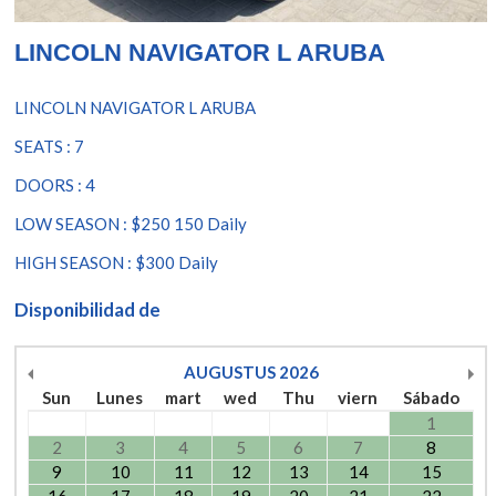
LINCOLN NAVIGATOR L ARUBA
LINCOLN NAVIGATOR L ARUBA
SEATS : 7
DOORS : 4
LOW SEASON : $250 150 Daily
HIGH SEASON : $300 Daily
Disponibilidad de
AUGUSTUS
2026
Sun
Lunes
mart
wed
Thu
viern
Sábado
1
2
3
4
5
6
7
8
9
10
11
12
13
14
15