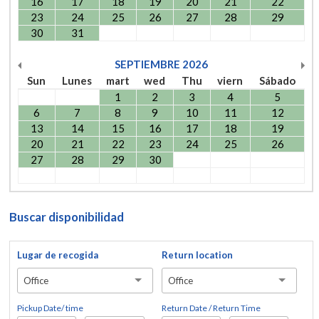
16
17
18
19
20
21
22
23
24
25
26
27
28
29
30
31
SEPTIEMBRE
2026
Sun
Lunes
mart
wed
Thu
viern
Sábado
1
2
3
4
5
6
7
8
9
10
11
12
13
14
15
16
17
18
19
20
21
22
23
24
25
26
27
28
29
30
Buscar disponibilidad
Lugar de recogida
Return location
Office
Office
Pickup Date/ time
Return Date / Return Time