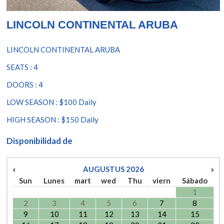
LINCOLN CONTINENTAL ARUBA
LINCOLN CONTINENTAL ARUBA
SEATS : 4
DOORS : 4
LOW SEASON : $100 Daily
HIGH SEASON : $150 Daily
Disponibilidad de
AUGUSTUS
2026
Sun
Lunes
mart
wed
Thu
viern
Sábado
1
2
3
4
5
6
7
8
9
10
11
12
13
14
15