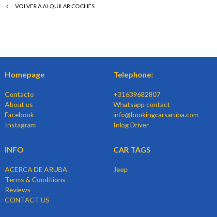
VOLVER A ALQUILAR COCHES
Homepage
Telephone:
Contacto
+31639682807
About us
Whatsapp contact
Facebook
info@bookingcarsaruba.com
Instagram
Inlog Driver
INFO
CAR TAGS
ACERCA DE ARUBA
Jeep
Terms & Conditions
Reviews
CONTACT US