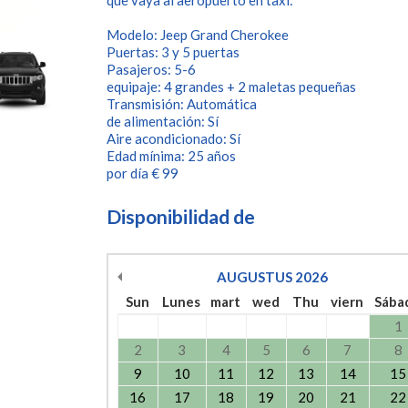
que vaya al aeropuerto en taxi:
Modelo: Jeep Grand Cherokee
Puertas: 3 y 5 puertas
Pasajeros: 5-6
equipaje: 4 grandes + 2 maletas pequeñas
Transmisión: Automática
de alimentación: Sí
Aire acondicionado: Sí
Edad mínima: 25 años
por día € 99
Disponibilidad de
AUGUSTUS
2026
Sun
Lunes
mart
wed
Thu
viern
Sába
1
2
3
4
5
6
7
8
9
10
11
12
13
14
15
16
17
18
19
20
21
22