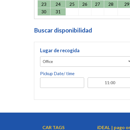
23
24
25
26
27
28
29
30
31
Buscar disponibilidad
Lugar de recogida
Office
Pickup Date/ time
CAR TAGS
iDEAL | pago o