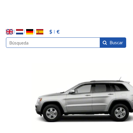
$
€
Buscar