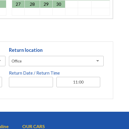
27
28
29
30
Return location
Office
Return Date / Return Time
nline
OUR CARS