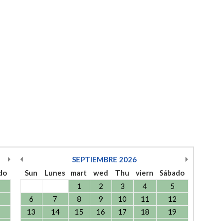
SEPTIEMBRE
2026
do
Sun
Lunes
mart
wed
Thu
viern
Sábado
1
2
3
4
5
6
7
8
9
10
11
12
13
14
15
16
17
18
19