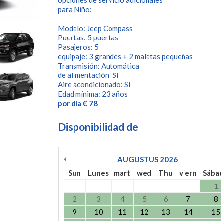
opciones de servicio adicionales
para Niño:
Modelo: Jeep Compass
Puertas: 5 puertas
Pasajeros: 5
equipaje: 3 grandes + 2 maletas pequeñas
Transmisión: Automática
de alimentación: Sí
Aire acondicionado: Sí
Edad mínima: 23 años
por día € 78
Disponibilidad de
AUGUSTUS
2026
Sun
Lunes
mart
wed
Thu
viern
Sába
1
2
3
4
5
6
7
8
9
10
11
12
13
14
15