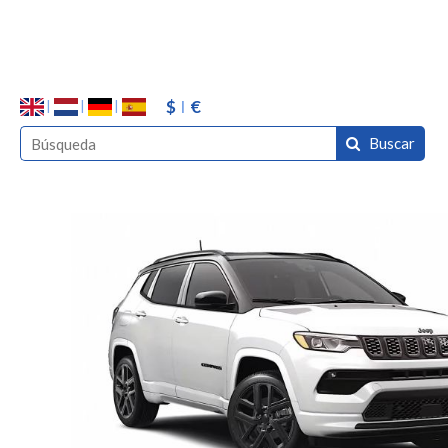
$
€
Buscar