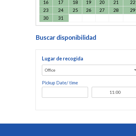
16
17
18
19
20
21
22
23
24
25
26
27
28
29
30
31
Buscar disponibilidad
Lugar de recogida
Office
Pickup Date/ time