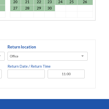
20
21
22
23
24
25
26
27
28
29
30
Return location
Office
Return Date / Return Time