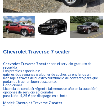
Chevrolet Traverse 7 seater
Chevrolet Traverse 7 seater
con el servicio gratuito de
recogida
Los premios especiales:
quieres dos semanas o alquiler de coches ya envíenos un
mensaje a través de nuestro formulario de contacto para que
podamos traer un buen descuento.
Condiciones:
Licencia de conducir vigente (al menos un año en la sucesión);
opciones de servicio adicionales
para Niño: 4,25 € por día (pago en el hotel)
Model: Chevrolet Traverse 7 seater