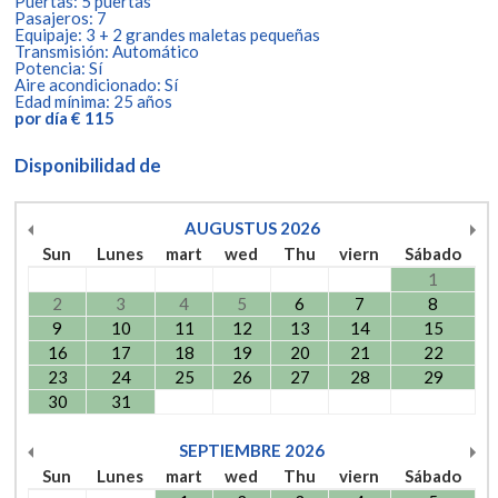
Puertas: 5 puertas
Pasajeros: 7
Equipaje: 3 + 2 grandes maletas pequeñas
Transmisión: Automático
Potencia: Sí
Aire acondicionado: Sí
Edad mínima: 25 años
por día € 115
Disponibilidad de
AUGUSTUS
2026
Sun
Lunes
mart
wed
Thu
viern
Sábado
1
2
3
4
5
6
7
8
9
10
11
12
13
14
15
16
17
18
19
20
21
22
23
24
25
26
27
28
29
30
31
SEPTIEMBRE
2026
Sun
Lunes
mart
wed
Thu
viern
Sábado