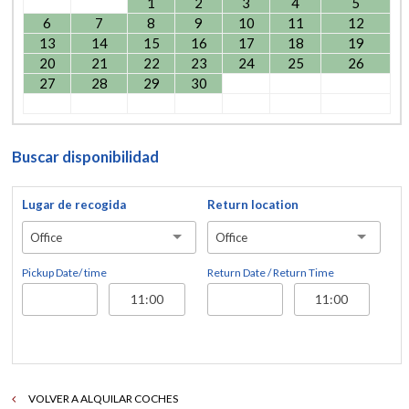
1
2
3
4
5
6
7
8
9
10
11
12
13
14
15
16
17
18
19
20
21
22
23
24
25
26
27
28
29
30
Buscar disponibilidad
Lugar de recogida
Return location
Office
Office
Pickup Date/ time
Return Date / Return Time
VOLVER A ALQUILAR COCHES