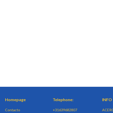
Homepage
Telephone:
INFO
Contacto
+31639682807
ACER