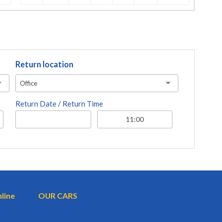
Return location
Office
Return Date / Return Time
nline
OUR CARS