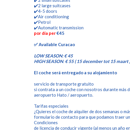
✔️2 small suitcases
✔️2 large suitcases
✔️4-5 doors
✔️Air conditioning
✔️Petrol
✔️Automatic transmission
por día per
€45
✅ Available Curacao
LOW SEASON:
€ 45
HIGH SEASON
:
€ 55 ( 15 december tot 15 maart 
El coche será entregado a su alojamiento
servicio de transporte gratuito
si contrata a un coche con nosotros durante más de 
aeropuerto Hato / aeropuerto.
Tarifas especiales
¿Quieres el coche de alquiler de dos semanas o má
formulario de contacto para que podamos traer u
Condiciones
de licencia de conducir vigente (al menos un año en