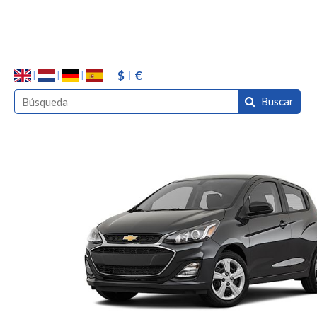
$
€
Buscar