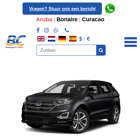
Vragen? Stuur ons een bericht
Aruba
|
Bonaire
|
Curacao
$
€