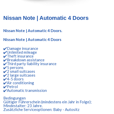
Nissan Note | Automatic 4 Doors
Nissan Note | Automatic 4 Doors.
Nissan Note | Automatic 4 Doors
✔️Damage insurance
✔️Unlimited mileage
✔️Theft insurance
✔️Breakdown assistance
✔️Third party liability insurance
✔️5 persons
✔️2 small suitcases
✔️2 large suitcases
✔️4-5 doors
✔️Air conditioning
✔️Petrol
✔️Automatic transmission
Bedingungen
Gültiger Führerschein (mindestens ein Jahr in Folge);
Mindestalter: 23 Jahre.
Zusätzliche Serviceoptionen: Baby - Autositz