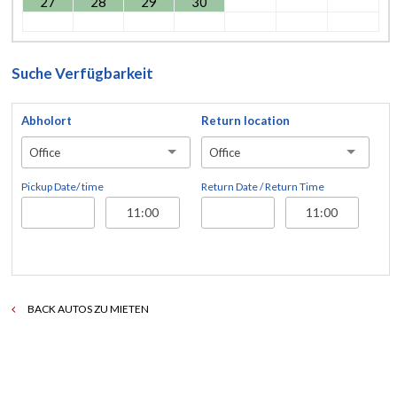
27
28
29
30
Suche Verfügbarkeit
Abholort
Return location
Office
Office
Pickup Date/ time
Return Date / Return Time
BACK AUTOS ZU MIETEN