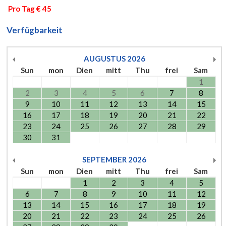
Pro Tag € 45
Verfügbarkeit
AUGUSTUS
2026
Sun
mon
Dien
mitt
Thu
frei
Sam
1
2
3
4
5
6
7
8
9
10
11
12
13
14
15
16
17
18
19
20
21
22
23
24
25
26
27
28
29
30
31
SEPTEMBER
2026
Sun
mon
Dien
mitt
Thu
frei
Sam
1
2
3
4
5
6
7
8
9
10
11
12
13
14
15
16
17
18
19
20
21
22
23
24
25
26