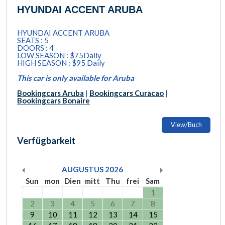
HYUNDAI ACCENT ARUBA
HYUNDAI ACCENT ARUBA
SEATS : 5
DOORS : 4
LOW SEASON : $75Daily
HIGH SEASON : $95 Daily
This car is only available for Aruba
Bookingcars Aruba
|
Bookingcars Curacao
|
Bookingcars Bonaire
View/Buch
Verfügbarkeit
AUGUSTUS
2026
Sun
mon
Dien
mitt
Thu
frei
Sam
1
2
3
4
5
6
7
8
9
10
11
12
13
14
15