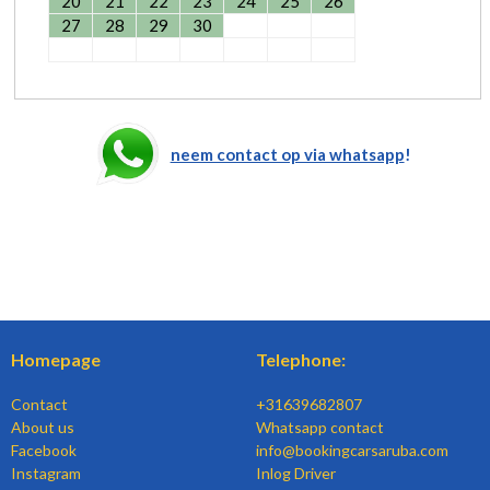
20
21
22
23
24
25
26
27
28
29
30
neem contact op via whatsapp
!
Homepage
Telephone:
Contact
+31639682807
About us
Whatsapp contact
Facebook
info@bookingcarsaruba.com
Instagram
Inlog Driver