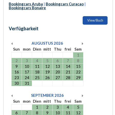
Bookingcars Aruba
|
Bookingcars Curacao
|
Bookingcars Bonaire
View/Buch
Verfügbarkeit
AUGUSTUS
2026
Sun
mon
Dien
mitt
Thu
frei
Sam
1
2
3
4
5
6
7
8
9
10
11
12
13
14
15
16
17
18
19
20
21
22
23
24
25
26
27
28
29
30
31
SEPTEMBER
2026
Sun
mon
Dien
mitt
Thu
frei
Sam
1
2
3
4
5
6
7
8
9
10
11
12