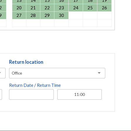
5
13
14
15
16
17
18
19
2
20
21
22
23
24
25
26
9
27
28
29
30
Return location
Office
Return Date / Return Time