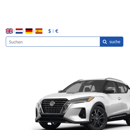
$
€
suche