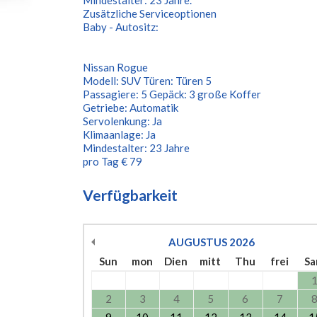
Mindestalter: 23 Jahre.
Zusätzliche Serviceoptionen
Baby - Autositz:
Nissan Rogue
Modell: SUV Türen: Türen 5
Passagiere: 5 Gepäck: 3 große Koffer
Getriebe: Automatik
Servolenkung: Ja
Klimaanlage: Ja
Mindestalter: 23 Jahre
pro Tag € 79
Verfügbarkeit
AUGUSTUS
2026
Sun
mon
Dien
mitt
Thu
frei
S
2
3
4
5
6
7