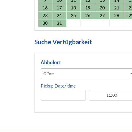
9
10
11
12
13
14
1
16
17
18
19
20
21
2
23
24
25
26
27
28
2
30
31
Suche Verfügbarkeit
Abholort
Office
Pickup Date/ time