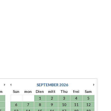
SEPTEMBER
2026
am
Sun
mon
Dien
mitt
Thu
frei
Sam
1
1
2
3
4
5
8
6
7
8
9
10
11
12