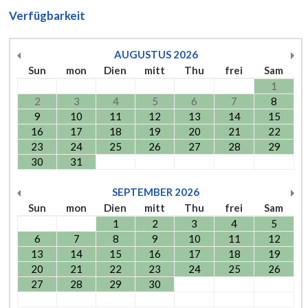
Verfügbarkeit
AUGUSTUS
2026
Sun
mon
Dien
mitt
Thu
frei
Sam
1
2
3
4
5
6
7
8
9
10
11
12
13
14
15
16
17
18
19
20
21
22
23
24
25
26
27
28
29
30
31
SEPTEMBER
2026
Sun
mon
Dien
mitt
Thu
frei
Sam
1
2
3
4
5
6
7
8
9
10
11
12
13
14
15
16
17
18
19
20
21
22
23
24
25
26
27
28
29
30