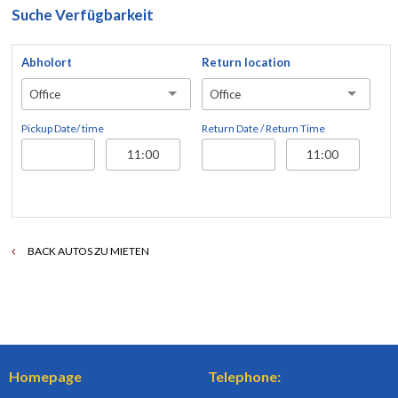
Suche Verfügbarkeit
Abholort
Return location
Office
Office
Pickup Date/ time
Return Date / Return Time
BACK AUTOS ZU MIETEN
Homepage
Telephone: