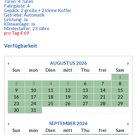
Türen: 4 Türen
Fahrgäste: 4
Gepäck: 2 große + 2 kleine Koffer
Getriebe: Automatik
Leistung: Ja
Klimaanlage: Ja
Mindestalter: 23 Jahre
pro Tag € 69
Verfügbarkeit
AUGUSTUS
2026
Sun
mon
Dien
mitt
Thu
frei
Sam
1
2
3
4
5
6
7
8
9
10
11
12
13
14
15
16
17
18
19
20
21
22
23
24
25
26
27
28
29
30
31
SEPTEMBER
2026
Sun
mon
Dien
mitt
Thu
frei
Sam