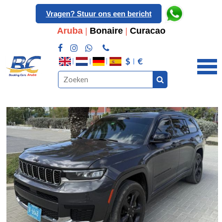
Vragen? Stuur ons een bericht
Aruba
|
Bonaire
|
Curacao
$
€