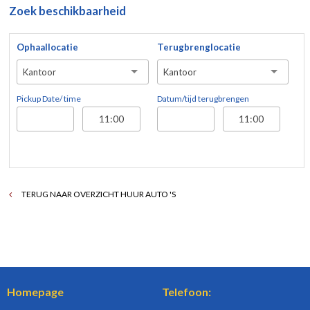
Zoek beschikbaarheid
Ophaallocatie
Terugbrenglocatie
Kantoor
Kantoor
Pickup Date/ time
Datum/tijd terugbrengen
TERUG NAAR OVERZICHT HUUR AUTO 'S
Homepage
Telefoon: