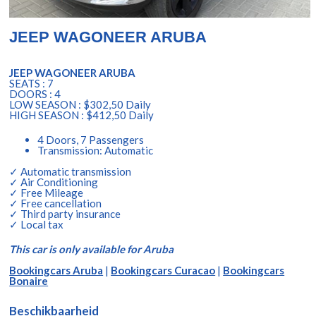
JEEP WAGONEER ARUBA
JEEP WAGONEER ARUBA
SEATS : 7
DOORS : 4
LOW SEASON : $302,50 Daily
HIGH SEASON : $412,50 Daily
4 Doors, 7 Passengers
Transmission: Automatic
✓ Automatic transmission
✓ Air Conditioning
✓ Free Mileage
✓ Free cancellation
✓ Third party insurance
✓ Local tax
This car is only available for Aruba
Bookingcars Aruba
|
Bookingcars Curacao
|
Bookingcars
Bonaire
Beschikbaarheid