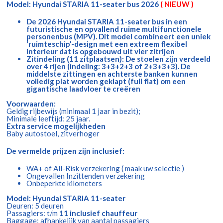
Model: Hyundai STARIA 11-seater bus 2026
( NIEUW )
De 2026 Hyundai STARIA 11-seater bus in een
futuristische en opvallend ruime multifunctionele
personenbus (MPV). Dit model combineert een uniek
'ruimteschip'-design met een extreem flexibel
interieur dat is opgebouwd uit vier zitrijen
Zitindeling (11 zitplaatsen): De stoelen zijn verdeeld
over 4 rijen (indeling: 3+3+2+3 of 2+3+3+3). De
middelste zittingen en achterste banken kunnen
volledig plat worden geklapt (full flat) om een
gigantische laadvloer te creëren
Voorwaarden:
Geldig rijbewijs (minimaal 1 jaar in bezit);
Minimale leeftijd: 25 jaar.
Extra service mogelijkheden
Baby autostoel, zitverhoger
De vermelde prijzen zijn inclusief:
WA+ of All-Risk verzekering ( maak uw selectie )
Ongevallen Inzittenden verzekering
Onbeperkte kilometers
Model: Hyundai STARIA 11-seater
Deuren: 5 deuren
Passagiers: t/m
11 inclusief chauffeur
Baggage: afhankelijk van aantal passagiers