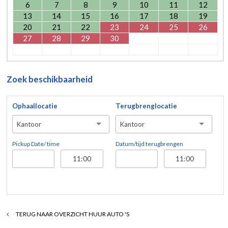
6
7
8
9
10
11
12
13
14
15
16
17
18
19
20
21
22
23
24
25
26
27
28
29
30
Zoek beschikbaarheid
Ophaallocatie
Terugbrenglocatie
Kantoor
Kantoor
Pickup Date/ time
Datum/tijd terugbrengen
TERUG NAAR OVERZICHT HUUR AUTO 'S