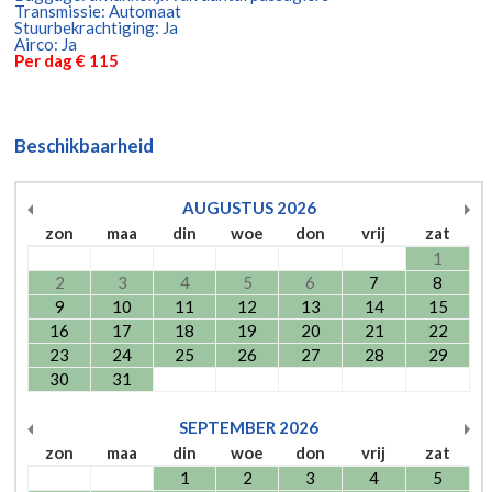
Transmissie: Automaat
Stuurbekrachtiging: Ja
Airco: Ja
Per dag € 115
Beschikbaarheid
AUGUSTUS
2026
zon
maa
din
woe
don
vrij
zat
1
2
3
4
5
6
7
8
9
10
11
12
13
14
15
16
17
18
19
20
21
22
23
24
25
26
27
28
29
30
31
SEPTEMBER
2026
zon
maa
din
woe
don
vrij
zat
1
2
3
4
5