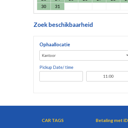
30
31
Zoek beschikbaarheid
Ophaallocatie
Kantoor
Pickup Date/ time
CAR TAGS
Betaling met iD