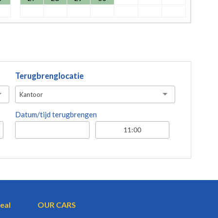
Terugbrenglocatie
Kantoor
Datum/tijd terugbrengen
eal
OUR CARS