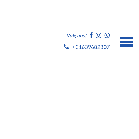
Volg ons!
+31639682807