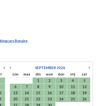
kingcars Bonaire
SEPTEMBER
2026
at
zon
maa
din
woe
don
vrij
zat
1
1
2
3
4
5
8
6
7
8
9
10
11
12
5
13
14
15
16
17
18
19
2
20
21
22
23
24
25
26
9
27
28
29
30