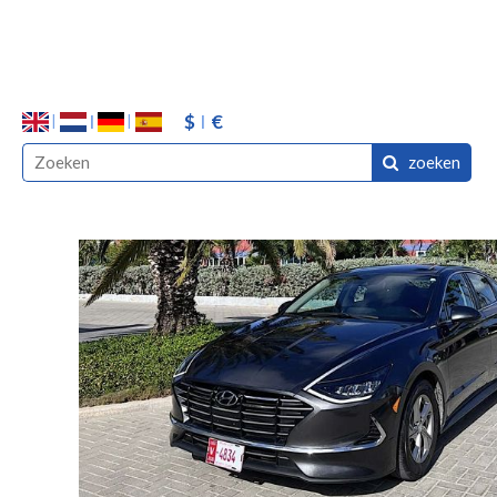
$
€
zoeken