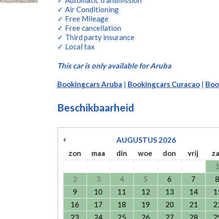
✓ Automatic transmission
✓ Air Conditioning
✓ Free Mileage
✓ Free cancellation
✓ Third party insurance
✓ Local tax
This car is only available for Aruba
Bookingcars Aruba
|
Bookingcars Curacao
|
Boo
Beschikbaarheid
AUGUSTUS
2026
zon
maa
din
woe
don
vrij
z
2
3
4
5
6
7
9
10
11
12
13
14
1
16
17
18
19
20
21
2
23
24
25
26
27
28
2