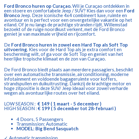
Ford Bronco huren op Curaçao.
Wil je Curaçao ontdekken in
een stoere en comfortabele Jeep / SUV? Kies dan voor een
Ford
Bronco
Jeep. Deze iconische 4x4 combineert luxe, ruimte en
avontuur en is perfect voor een onvergetelijke vakantie op het
eiland. Of je nu langs de prachtige stranden rijdt, Willemstad
bezoekt of de ruige noordkust verkent, met de Ford Bronco
geniet je van maximale vrijheid en rijcomfort.
De
Ford Bronco huren in zowel een Hard Top als Soft Top
uitvoering
. Kies voor de Hard Top als je extra comfort en
bescherming wilt, of ga voor de Soft Top en geniet van het
heerlijke tropische klimaat en de zon van Curaçao.
De Ford Bronco biedt plaats aan meerdere passagiers, beschikt
over een automatische transmissie, airconditioning, moderne
infotainment en voldoende bagageruimte voor koffers,
strandspullen en duikuitrusting. Dankzij de krachtige motor en
hoge zitpositie is deze SUV/ Jeep ideaal voor zowel verharde
wegen als avontuurlijke routes over het eiland.
LOW SEASON :
€ 149 ( 1 maart - 5 december )
HIGH SEASON :
€ 199 ( 5 december tot 28-februari )
4 Doors, 5 Passengers
Transmission: Automatic
MODEL: Big Bend Sasquatch
✓ Automatic transmission