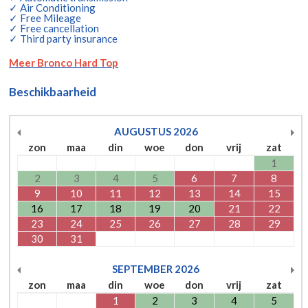
✓ Air Conditioning
✓ Free Mileage
✓ Free cancellation
✓ Third party insurance
Meer Bronco Hard Top
Beschikbaarheid
AUGUSTUS
2026
zon
maa
din
woe
don
vrij
zat
1
2
3
4
5
6
7
8
9
10
11
12
13
14
15
16
17
18
19
20
21
22
23
24
25
26
27
28
29
30
31
SEPTEMBER
2026
zon
maa
din
woe
don
vrij
zat
1
2
3
4
5