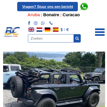
Vragen? Stuur ons een bericht
Aruba
|
Bonaire
|
Curacao
$
€