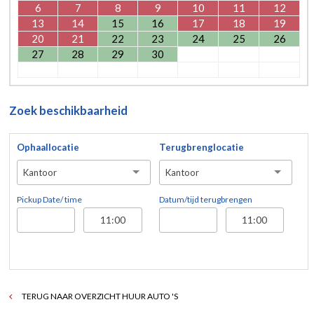
6
7
8
9
10
11
12
13
14
15
16
17
18
19
20
21
22
23
24
25
26
27
28
29
30
Zoek beschikbaarheid
Ophaallocatie
Terugbrenglocatie
Kantoor
Kantoor
Pickup Date/ time
Datum/tijd terugbrengen
TERUG NAAR OVERZICHT HUUR AUTO 'S