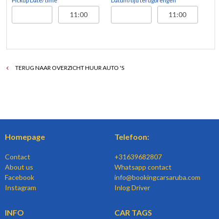
Pickup Date/ time
Datum/tijd terugbrengen
TERUG NAAR OVERZICHT HUUR AUTO 'S
Homepage
Telefoon:
Contact
+31639682807
About us
Whatsapp contact
Facebook
info@bookingcarsaruba.com
Instagram
Inlog Driver
INFO
CAR TAGS