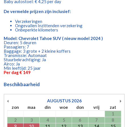
Baby autostoel: € 4,25 per day
De vermelde prijzen zijn inclusief:
Verzekeringen
Ongevallen Inzittenden verzekering
Onbeperkte kilometers
Model: Chevrolet Tahoe SUV ( nieuw model 2024 )
Deuren: 5 deuren
Passagiers: 7
Baggage: 3 grote + 2 kleine koffers
Transmissie: Automaat
Stuurbekrachtiging: Ja
Airco: Ja
Min leeftijd: 25 jaar
Per dag € 149
Beschikbaarheid
AUGUSTUS
2026
zon
maa
din
woe
don
vrij
zat
1
2
3
4
5
6
7
8
9
10
11
12
13
14
15