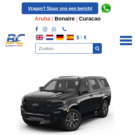
Vragen? Stuur ons een bericht
Aruba
|
Bonaire
|
Curacao
$
€