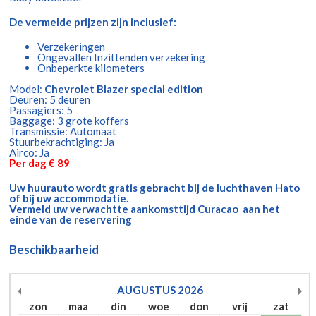
De vermelde prijzen zijn inclusief:
Verzekeringen
Ongevallen Inzittenden verzekering
Onbeperkte kilometers
Model:
Chevrolet Blazer special edition
Deuren: 5 deuren
Passagiers: 5
Baggage: 3 grote koffers
Transmissie: Automaat
Stuurbekrachtiging: Ja
Airco: Ja
Per dag € 89
Uw huurauto wordt gratis gebracht bij de luchthaven Hato
of bij uw accommodatie.
Vermeld uw verwachtte aankomsttijd Curacao aan het
einde van de reservering
Beschikbaarheid
AUGUSTUS
2026
zon
maa
din
woe
don
vrij
zat