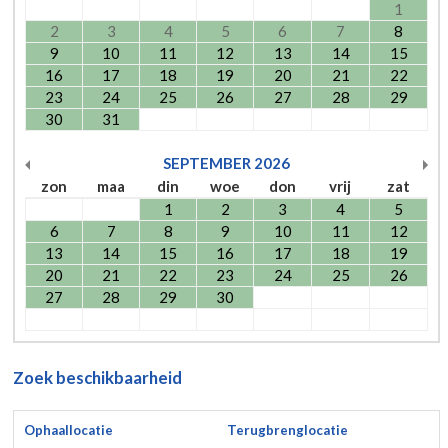
1
2
3
4
5
6
7
8
9
10
11
12
13
14
15
16
17
18
19
20
21
22
23
24
25
26
27
28
29
30
31
SEPTEMBER
2026
zon
maa
din
woe
don
vrij
zat
1
2
3
4
5
6
7
8
9
10
11
12
13
14
15
16
17
18
19
20
21
22
23
24
25
26
27
28
29
30
Zoek beschikbaarheid
Ophaallocatie
Terugbrenglocatie