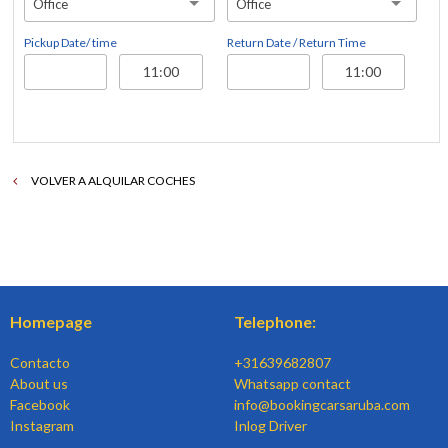
Office
Office
Pickup Date/ time
Return Date / Return Time
VOLVER A ALQUILAR COCHES
Homepage
Telephone:
Contacto
+31639682807
About us
Whatsapp contact
Facebook
info@bookingcarsaruba.com
Instagram
Inlog Driver