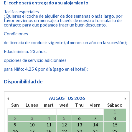
El coche será entregado a su alojamiento
Tarifas especiales
¿Quieres el coche de alquiler de dos semanas o más largo, por
favor envíenos un mensaje a través de nuestro formulario de
contacto para que podamos traer un buen descuento.
Condiciones
de licencia de conducir vigente (al menos un año en la sucesión);
Edad mínima: 23 años.
opciones de servicio adicionales
para Niño: 4,25 € por día (pago en el hotel);
Disponibilidad de
AUGUSTUS
2026
Sun
Lunes
mart
wed
Thu
viern
Sábado
1
2
3
4
5
6
7
8
9
10
11
12
13
14
15
16
17
18
19
20
21
22