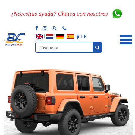
¿Necesitas ayuda? Chatea con nosotros
$
€