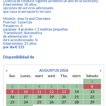
Licencia de conducir vigente (al menos un año en la sucesión);
Edad mínima: 30 años.
opciones de servicio adicionales
que vaya al aeropuerto en taxi:
Modelo: Jeep Grand Cherokee
Puertas: 5 puertas
Pasajeros: 6
equipaje: 4 grandes + 2 maletas pequeñas
Transmisión: Automática
de alimentación: Sí
Aire acondicionado: Sí
Edad mínima: 25 años
por día € 115
Disponibilidad de
AUGUSTUS
2026
Sun
Lunes
mart
wed
Thu
viern
Sábado
1
2
3
4
5
6
7
8
9
10
11
12
13
14
15
16
17
18
19
20
21
22
23
24
25
26
27
28
29