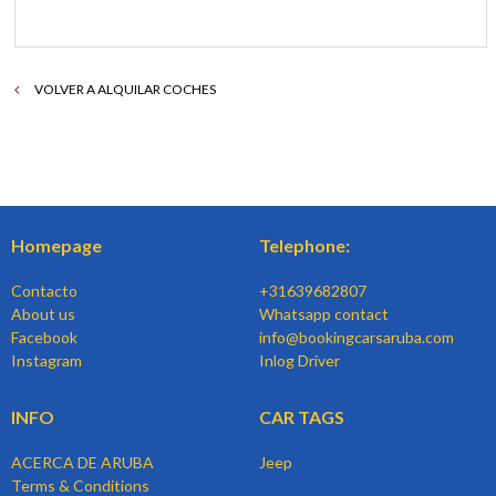
VOLVER A ALQUILAR COCHES
Homepage
Telephone:
Contacto
+31639682807
About us
Whatsapp contact
Facebook
info@bookingcarsaruba.com
Instagram
Inlog Driver
INFO
CAR TAGS
ACERCA DE ARUBA
Jeep
Terms & Conditions