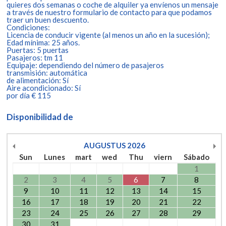
quieres dos semanas o coche de alquiler ya envíenos un mensaje
a través de nuestro formulario de contacto para que podamos
traer un buen descuento.
Condiciones:
Licencia de conducir vigente (al menos un año en la sucesión);
Edad mínima: 25 años.
Puertas: 5 puertas
Pasajeros: tm 11
Equipaje: dependiendo del número de pasajeros
transmisión: automática
de alimentación: Sí
Aire acondicionado: Sí
por día € 115
Disponibilidad de
AUGUSTUS
2026
Sun
Lunes
mart
wed
Thu
viern
Sábado
1
2
3
4
5
6
7
8
9
10
11
12
13
14
15
16
17
18
19
20
21
22
23
24
25
26
27
28
29
30
31