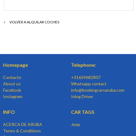
VOLVER A ALQUILAR COCHES
Homepage
Telephone:
Contacto
+31639682807
About us
Whatsapp contact
Facebook
info@bookingcarsaruba.com
Instagram
Inlog Driver
INFO
CAR TAGS
ACERCA DE ARUBA
Jeep
Terms & Conditions