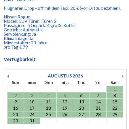
Flughafen Drop - off mit dem Taxi: 20 € (vor Ort zu bezahlen).
Nissan Rogue
Modell: SUV Türen: Türen 5
Passagiere: 5 Gepäck: 4 große Koffer
Getriebe: Automatik
Servolenkung: Ja
Klimaanlage: Ja
Mindestalter: 23 Jahre
pro Tag € 79
Verfügbarkeit
AUGUSTUS
2026
Sun
mon
Dien
mitt
Thu
frei
Sam
1
2
3
4
5
6
7
8
9
10
11
12
13
14
15
16
17
18
19
20
21
22
23
24
25
26
27
28
29
30
31