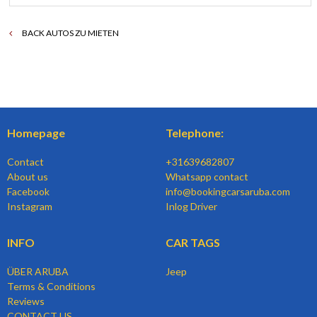
BACK AUTOS ZU MIETEN
Homepage
Telephone:
Contact
+31639682807
About us
Whatsapp contact
Facebook
info@bookingcarsaruba.com
Instagram
Inlog Driver
INFO
CAR TAGS
ÜBER ARUBA
Jeep
Terms & Conditions
Reviews
CONTACT US