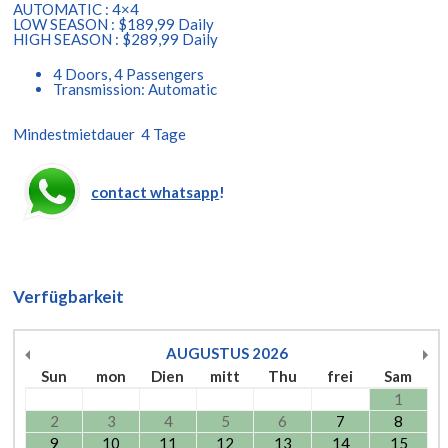
AUTOMATIC : 4×4
LOW SEASON : $189,99 Daily
HIGH SEASON : $289,99 Daily
4 Doors, 4 Passengers
Transmission: Automatic
Mindestmietdauer 4 Tage
contact whatsapp
!
Verfügbarkeit
AUGUSTUS
2026
Sun
mon
Dien
mitt
Thu
frei
Sam
1
2
3
4
5
6
7
8
9
10
11
12
13
14
15