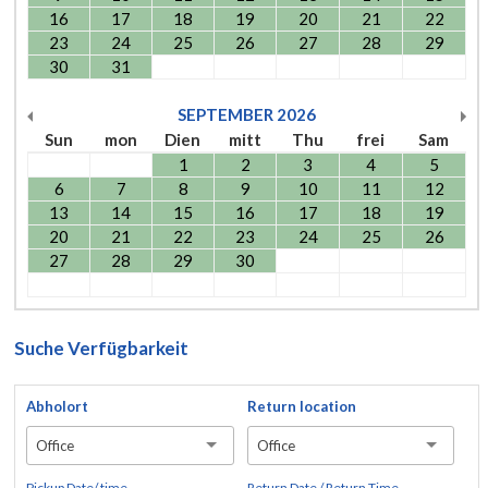
16
17
18
19
20
21
22
23
24
25
26
27
28
29
30
31
SEPTEMBER
2026
Sun
mon
Dien
mitt
Thu
frei
Sam
1
2
3
4
5
6
7
8
9
10
11
12
13
14
15
16
17
18
19
20
21
22
23
24
25
26
27
28
29
30
Suche Verfügbarkeit
Abholort
Return location
Office
Office
Pickup Date/ time
Return Date / Return Time