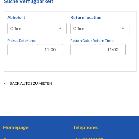
Suche Verfügbarkeit
Abholort
Return location
Office
Office
Pickup Date/ time
Return Date / Return Time
BACK AUTOS ZU MIETEN
Homepage
Telephone: