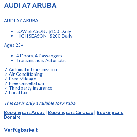
AUDI A7 ARUBA
AUDI A7 ARUBA
LOW SEASON : $150 Daily
HIGH SEASON : $200 Daily
Ages 25+
4 Doors, 4 Passengers
Transmission: Automatic
✓ Automatic transmission
✓ Air Conditioning
✓ Free Mileage
✓ Free cancellation
✓ Third party insurance
✓ Local tax
This car is only available for Aruba
Bookingcars Aruba
|
Bookingcars Curacao
|
Bookingcars
Bonaire
Verfügbarkeit